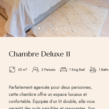
Chambre Deluxe 11
2
35 m
2 Persons
1 King Bed
1 Bath
Parfaitement agencée pour deux personnes,
cette chambre offre un espace luxueux et
confortable. Équipée d’un lit double, elle vous
garantit des nuits paisibles et reposantes. Son