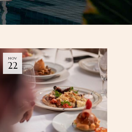
NOV
22