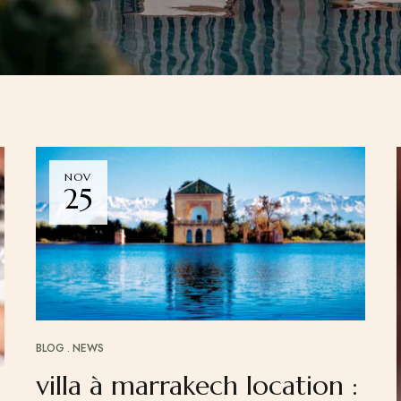
NOV
25
BLOG
NEWS
villa à marrakech location :