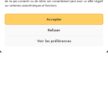
de ne pas consentir ou de retirer son consentement peut avoir un effet négatif
sur certaines caractéristiques et fonctions.
Accepter
Refuser
SCROLL DOWN
Voir les préférences
L’été à Marrakech peut être aussi envoûtant
qu’accablant. Dès le mois de mai, les
températures dépassent souvent les 35 °C,
atteignant parfois plus de 45 °C en juillet et
août. Comment profiter pleinement de votre
séjour dans la ville ocre sans fondre sous la