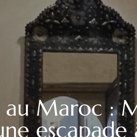
 au Maroc : 
 une escapade 